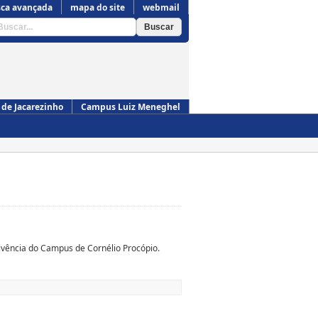
ca avançada
mapa do site
webmail
de Jacarezinho
Campus Luiz Meneghel
Campus de Cornélio Procópio
ivência do Campus de Cornélio Procópio.