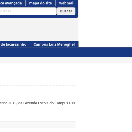
ca avançada
mapa do site
webmail
de Jacarezinho
Campus Luiz Meneghel
Campus de Cornélio Procópio
nverno 2013, da Fazenda Escola do Campus Luiz